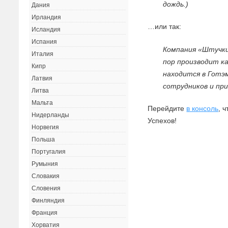
дождь.)
Дания
Ирландия
…или так:
Исландия
Испания
Компания «Штучки 
Италия
пор производит к
Кипр
находится в Готэ
Латвия
сотрудников и пр
Литва
Мальта
Перейдите
в консоль
, 
Нидерланды
Успехов!
Норвегия
Польша
Португалия
Румыния
Словакия
Словения
Финляндия
Франция
Хорватия