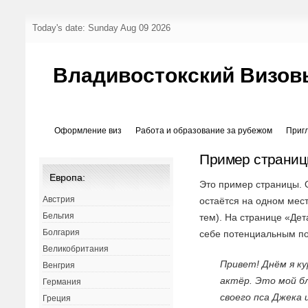
Today's date: Sunday Aug 09 2026
Владивостокский Визов
Оформление виз
Работа и образование за рубежом
Приг
Пример страни
Европа:
Это пример страницы. О
Австрия
остаётся на одном мес
Бельгия
тем). На странице «Де
Болгария
себе потенциальным по
Великобритания
Привет! Днём я к
Венгрия
актёр. Это мой бл
Германия
своего пса Джека 
Греция