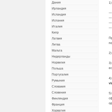
Дания
1)
Ирландия
—
Исландия
—
Испания
—
Италия
— 
Кипр
Пр
Латвия
по
Литва
Мальта
2)
Нидерланды
Норвегия
3)
ес
Польша
Португалия
4)
Румыния
vl
Словакия
Словения
5)
сф
Финляндия
ор
Франция
Хорватия