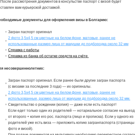
 После рассмотрения документов в консульстве паспорт с визой будет
ставлен вам курьерской доставкой.
еобходимые документы для оформления визы в Болгарию:
Загран паспорт оригинал
2 фото 3,5х4,5 см цветные на белом фоне, матовые, ранее не
использованные,размер лица от макушки до подбородка около 32 мм
Справка с работы
Справка из банка об остатке средств на счёте.
ля несовершеннолетних:
Загран паспорт ориги
на
л. Если ранее были другие загран паспорта
(с
в
изами за последние 3 года) — их ориги
на
лы.
2 фото 3,5х4,5 см цветные на белом фоне, матовые, ранее не
использованные, размер лица от макушки до подбородка около 32 мм.
Св
идетельст
в
о о рождении (копия) — даже если есть паспорт!
Если едет только один из родителей — нотариальное согласие
на
в
ыезд
от
в
торого + копия его рос. паспорта (лицо и прописка). Если у одного из
родителей уже есть виза — приложить копию загранпаспорта (страницы
фото и визой).
При подаче документов на мультивизу необходимо перекрестное соглас