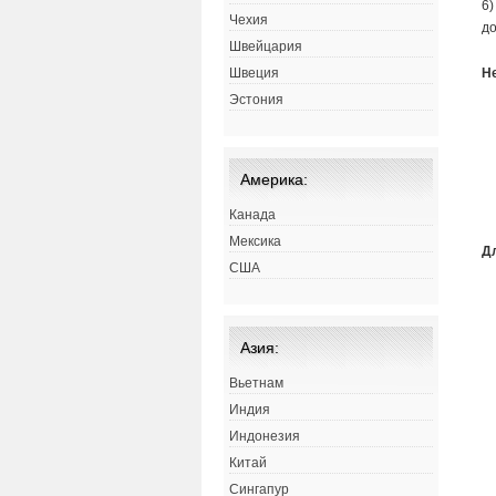
6)
Чехия
до
Швейцария
Н
Швеция
Эстония
Америка:
Канада
Мексика
Д
США
Азия:
Вьетнам
Индия
Индонезия
Китай
Сингапур