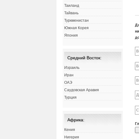
Таиланд
Тайвань
Туркменистан
Д
Южная Корея
ни
Япония
д
Средний Восток:
Израиль
Иран
ОАЭ
Саудовская Аравия
Турция
Африка:
Г
Кения
Нигерия