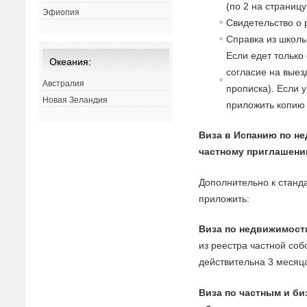
(по 2 на страницу
Эфиопия
Св
идетельст
в
о о
Спра
в
ка из школы
Если едет только
Океания:
согласие
на
в
ыез
Австралия
прописка). Если 
Новая Зеландия
приложить копию 
Виза в Испанию по н
частному приглашени
Дополнительно к станд
приложить:
Виза по недвижимост
из реестра частной соб
действительна 3 месяц
Виза по частным и би