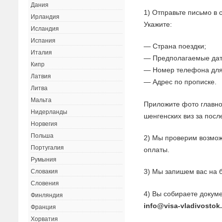
Дания
1) Отправьте письмо в
Ирландия
Укажите:
Исландия
Испания
— Страна поездки;
Италия
— Предполагаемые дат
Кипр
— Номер телефона для
Латвия
— Адрес по прописке.
Литва
Мальта
Приложите фото главно
Нидерланды
шенгенских виз за посл
Норвегия
Польша
2) Мы проверим возмож
Португалия
оплаты.
Румыния
3) Мы запишем вас на 
Словакия
Словения
4) Вы собираете докуме
Финляндия
info@visa-vladivostok
Франция
Хорватия