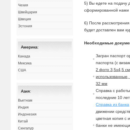
5) Вы едете на подачу 
Чехия
сформированной нами 
Швейцария
Швеция
6) После рассмотрения 
Эстония
будет доставлен вам ку
Необходимые докуме
Америка:
Загран паспорт о
Канада
паспорта (с виза
Мексика
2 фото 3,5х4,5 с
США
использованные, 
32 мм
Справка с работы
Азия:
последние 10 лет 
Вьетнам
Справка из банка
Индия
движении средств
Индонезия
цветная копия с 
Китай
банки не имеющие
Сингапур