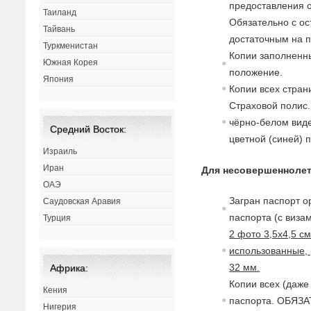
предоставления о
Таиланд
Обязательно с ос
Тайвань
достаточным на п
Туркменистан
Копии заполненны
Южная Корея
положение.
Япония
Копии всех стран
Страховой полис.
чёрно-белом виде
Средний Восток:
цветной (синей) 
Израиль
Иран
Для несовершеннолет
ОАЭ
Загран паспорт о
Саудовская Аравия
паспорта (с
в
изам
Турция
2 фото 3,5х4,5 с
использованные, 
32 мм.
Африка:
Копии всех (даже
Кения
паспорта. ОБЯЗА
Нигерия