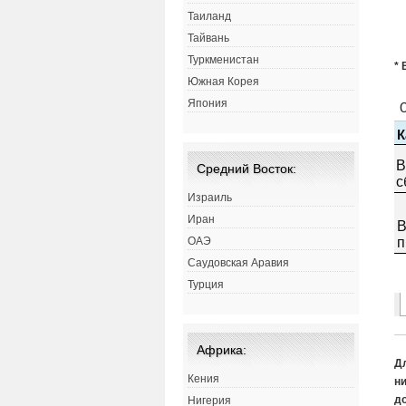
Таиланд
Тайвань
Туркменистан
*
Южная Корея
Япония
Средний Восток:
Израиль
Иран
ОАЭ
Саудовская Аравия
Турция
Африка:
Д
Кения
ни
д
Нигерия