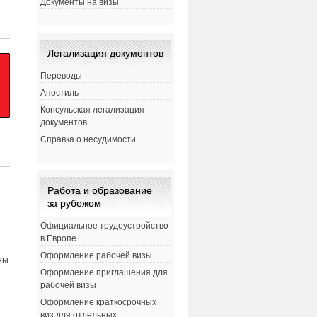
Документы на визы
Легализация документов
Переводы
Апостиль
Консульская легализация
документов
Справка о несудимости
Работа и образование
за рубежом
Официальное трудоустройство
в Европе
Оформление рабочей визы
ны
Оформление приглашения для
рабочей визы
Оформление краткосрочных
виз для отдельных