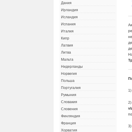
Дания
Ирландия
Исландия
Испания
Ак
р
Италия
не
Кипр
де
Латвия
де
Литва
На
Мальта
Т
Нидерланды
Норвегия
П
Польша
Португалия
1)
Румыния
Словакия
2)
vl
Словения
по
Финляндия
Франция
3)
Хорватия