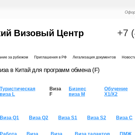
Офор
+7 
ий Визовый Центр
ание за рубежом
Приглашения в РФ
Легализация документов
Новост
иза в Китай для программ обмена (F)
Туристическая
Виза
Бизнес
Обучение
виза L
F
виза M
X1/X2
Виза Q1
Виза Q2
Виза S1
Виза S2
Виза C
Работа
Виза
Виза
Виза талантов
ПМЖ