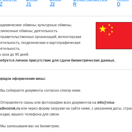
Z
J1
J2
R
D
адемические обмены; культурные обмены;
елигиозные обмены; деятельность
правительственных организаций; волонтерская
ятельность; геодезическая и картографическая
ятельность.
 срок до 90 дней.
ребуется личное присутствие для сдачи биометрических данных.
орядок оформления визы:
 Вы собираете документы согласно списку ниже.
 Отправляете сканы или фотографии всех документов на
info@visa-
adivostok.ru
или через форму загрузки на сайте ниже, с указанием даты, стра
ездки, вашего телефона для связи.
 Мы записываем вас на биометрию.