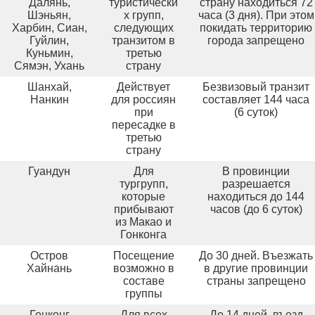
Далянь,
туристически
страну находиться 72
Шэньян,
х групп,
часа (3 дня). При этом
Харбин, Сиан,
следующих
покидать территорию
Гуйлин,
транзитом в
города запрещено
Куньмин,
третью
Сямэн, Ухань
страну
Шанхай,
Действует
Безвизовый транзит
Нанкин
для россиян
составляет 144 часа
при
(6 суток)
пересадке в
третью
страну
Гуандун
Для
В провинции
тургрупп,
разрешается
которые
находиться до 144
прибывают
часов (до 6 суток)
из Макао и
Гонконга
Остров
Посещение
До 30 дней. Въезжать
Хайнань
возможно в
в другие провинции
составе
страны запрещено
группы
Гонконг
Для всех
До 14 дней, въезд