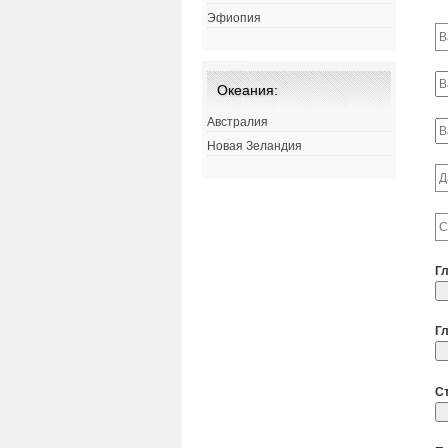
Эфиопия
Океания:
Австралия
Новая Зеландия
Г
Г
С