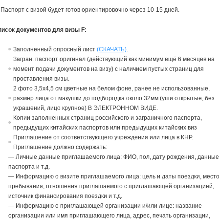
 Паспорт с визой будет готов ориентировочно через 10-15 дней.
писок документов для визы F:
Заполненный опросный лист
(СКАЧАТЬ)
.
Загран. паспорт оригинал (действующий как минимум ещё 6 месяцев на
момент подачи документов на визу) с наличием пустых страниц для
проставления визы.
2 фото 3,5х4,5 см цветные на белом фоне, ранее не использованные,
размер лица от макушки до подбородка около 32мм (уши открытые, без
украшений, лицо крупное) В ЭЛЕКТРОННОМ ВИДЕ.
Копии заполненных страниц российского и заграничного паспорта,
предыдущих китайских паспортов или предыдущих китайских виз
Приглашение от соответствующего учреждения или лица в КНР.
Приглашение должно содержать:
— Личные данные приглашаемого лица: ФИО, пол, дату рождения, данны
паспорта и т.д.
— Информацию о визите приглашаемого лица: цель и даты поездки, мест
пребывания, отношения приглашаемого с приглашающей организацией,
источник финансирования поездки и т.д.
— Информацию о приглашающей организации и/или лице: название
организации или имя приглашающего лица, адрес, печать организации,