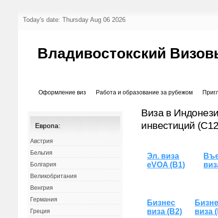
Today's date: Thursday Aug 06 2026
Владивостокский Визов
Оформление виз
Работа и образование за рубежом
Приг
Виза в Индонез
инвестиций (C12
Европа:
Австрия
Бельгия
Эл. виза
Въе
eVOA (B1)
виз
Болгария
Великобритания
Венгрия
Германия
Бизнес
Бизн
виза (B2)
виза 
Греция