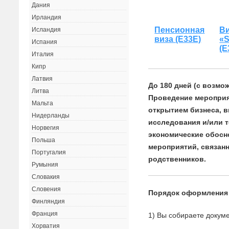
Дания
Ирландия
Пенсионная
В
Исландия
виза (Е33Е)
«
Испания
(Е
Италия
Кипр
Латвия
До 180 дней (с возмо
Литва
Проведение мероприя
Мальта
открытием бизнеса, 
Нидерланды
исследования и/или т
Норвегия
экономические обосн
Польша
мероприятий, связан
Португалия
родственников.
Румыния
Словакия
Словения
Порядок оформления
Финляндия
Франция
1) Вы собираете докуме
Хорватия