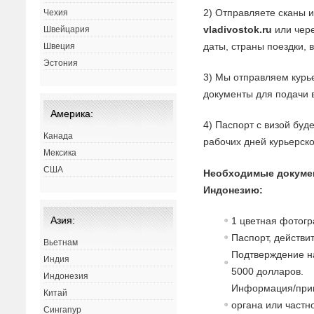
2) Отправляете сканы 
Чехия
vladivostok.ru
или чере
Швейцария
даты, страны поездки, 
Швеция
Эстония
3) Мы отправляем курь
документы для подачи в
Америка:
4) Паспорт с визой буд
Канада
рабочих дней курьерск
Мексика
США
Необходимые докуме
Индонезию:
Азия:
1 цветная фотог
Паспорт, действи
Вьетнам
Подтверждение н
Индия
5000 долларов.
Индонезия
Информация/приг
Китай
органа или част
Сингапур